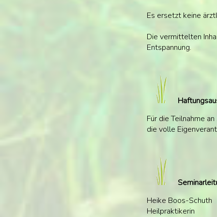
Es ersetzt keine ärz
Die vermittelten Inh
Entspannung.
Haftungsau
Für die Teilnahme a
die volle Eigenveran
Seminarleit
Heike Boos-Schuth
Heilpraktikerin