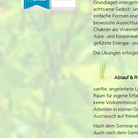
Grundlagen energet
achtsame Selbst- u
einfache Formen ene
bewusste Ausrichtu
Chakren als Wahrne
Aura- und Körperwa
geführte Energie- u
Die Übungen erfolgen
Ablauf & 
sanfte, angeleitete
Raum für eigene Erf
keine Vorkenntnisse 
Arbeiten in kleiner 
Austausch auf freiwil
Nach dem Seminar erh
Auch nach dem Semina