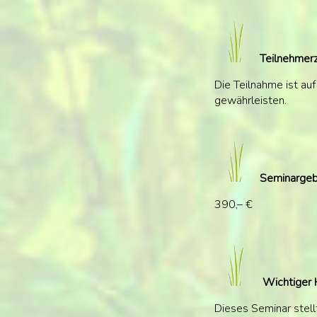
Teilnehmerz
Die Teilnahme ist a
gewährleisten.
Seminargeb
390,– €
️ Wichtiger
Dieses Seminar stell