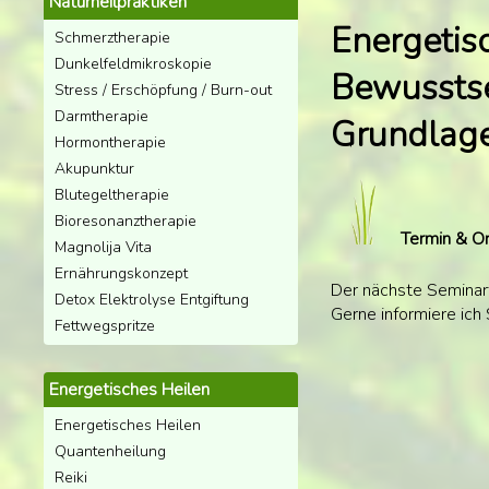
Naturheilpraktiken
Energetis
Schmerztherapie
Dunkelfeldmikroskopie
Bewusstse
Stress / Erschöpfung / Burn-out
Darmtherapie
Grundlage
Hormontherapie
Akupunktur
Blutegeltherapie
Bioresonanztherapie
Termin & Or
Magnolija Vita
Ernährungskonzept
Der nächste Seminart
Detox Elektrolyse Entgiftung
Gerne informiere ich
Fettwegspritze
Energetisches Heilen
Energetisches Heilen
Quantenheilung
Reiki