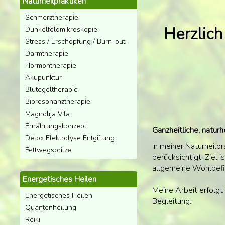
Naturheilpraktiken
Schmerztherapie
Herzlich
Dunkelfeldmikroskopie
Stress / Erschöpfung / Burn-out
Darmtherapie
Hormontherapie
Akupunktur
Blutegeltherapie
Bioresonanztherapie
Magnolija Vita
Ernährungskonzept
Ganzheitliche, naturh
Detox Elektrolyse Entgiftung
In meiner Naturheilp
Fettwegspritze
berücksichtigt. Ziel
allgemeine Wohlbefi
Energetisches Heilen
Meine Arbeit erfolgt
Energetisches Heilen
Begleitung.
Quantenheilung
Reiki