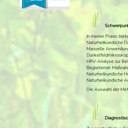
Schwerpunkt
In meiner Praxis bie
Naturheilkundliche 
Manuelle Anwendunge
Dunkelfeldmikroskop
HRV-Analyse zur Bet
Begleitende Maßnahm
Naturheilkundliche 
Naturheilkundliche 
Die Auswahl der Meth
Diagnostisc