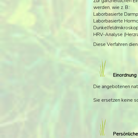
Zur ganzheitlichen E
werden, wie z. B.:
Laborbasierte Darmp
Laborbasierte Hormo
Dunkelfeldmikroskopi
HRV-Analyse (Herzrat
Diese Verfahren dien
Einordnung
Die angebotenen nat
Sie ersetzen keine s
Persönliche