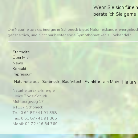
Wenn Sie sich für ei
berate ich Sie gerne
Die Naturheilpraxis Energie in Schöneck bietet Naturheilkunde, energetische
ganzheitlich, und nicht nur bestehende Sympthomatiken zu behandeln.
Startseite
Über Mich
News
Kontakt
Impressum
Schöneck
Bad Vilbel
Frankfurt am Main
Heilen
Naturheilpraxis
Naturheilpraxis-Energie
Heike Boos-Schuth
Mühlbergweg 17
61137 Schöneck
Tel.: 0 61 87 / 41 91 358
Fax: 0 61 87 / 41 91 365
Mobil: 01 72 / 16 84 769